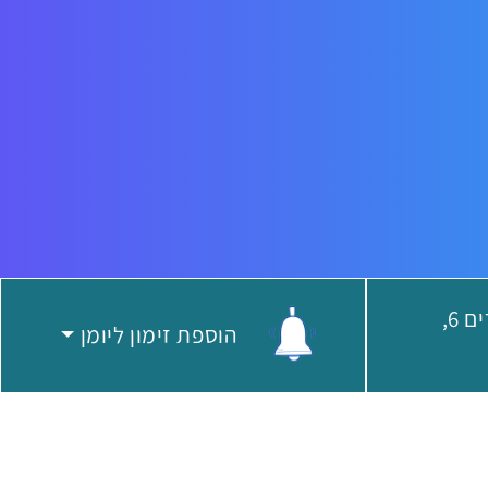
המאה ועשרים 6,
הוספת זימון ליומן
ירוע:
הוספת זימון ליומן