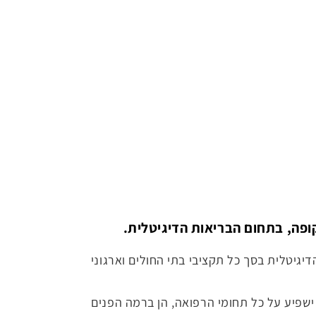
פה, בתחום הבריאות הדיגיטלית.
גיטלית בסך כל תקציבי בתי החולים וארגוני
ניות, ההיקף הכולל של תחום ה- DIGITAL HEALTH יגיע ל- 1.3 טריליון דולר עד 2030, והוא ישפיע על כל תחומי הרפואה, הן ברמה הפנים